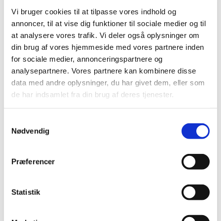
Vi bruger cookies til at tilpasse vores indhold og
Alle er hjerteligt velkomne i Sdr. Omme Kirke – hvad
annoncer, til at vise dig funktioner til sociale medier og til
enten du kommer med tunge tanker eller et let sind.
at analysere vores trafik. Vi deler også oplysninger om
din brug af vores hjemmeside med vores partnere inden
Lad os fejre håbet og opstandelsen sammen. ✝️
for sociale medier, annonceringspartnere og
analysepartnere. Vores partnere kan kombinere disse
data med andre oplysninger, du har givet dem, eller som
de har indsamlet fra din brug af deres tjenester.
Samtykkevalg
Du vil måske også kunne lide...
Nødvendig
Præferencer
Statistik