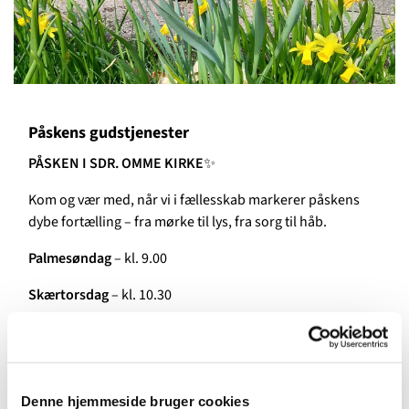
Påskens gudstjenester
PÅSKEN I SDR. OMME KIRKE
✨
Kom og vær med, når vi i fællesskab markerer påskens
dybe fortælling – fra mørke til lys, fra sorg til håb.
Palmesøndag
– kl. 9.00
Skærtorsdag
– kl. 10.30
Langfredag
– kl. 10.30 - en særlig andagt
Påskedag
– kl. 10.30
Denne hjemmeside bruger cookies
2. Påskedag
– kl. 10.30