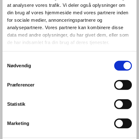
at analysere vores trafik. Vi deler også oplysninger om
din brug af vores hjemmeside med vores partnere inden
for sociale medier, annonceringspartnere og
analysepartnere. Vores partnere kan kombinere disse
data med andre oplysninger, du har givet dem, eller som
de har indsamlet fra din brug af deres tjenester.
Samtykkevalg
Nødvendig
Vedtægter for menighedsrådet
Præferencer
Her kan du bla. læse om de opgaver, som
Statistik
menighedsrådet i Sdr. Omme har, og hvem der
sidder i hvilke udvalg.
Marketing
Vedtægterne er opdaterede i december 2024